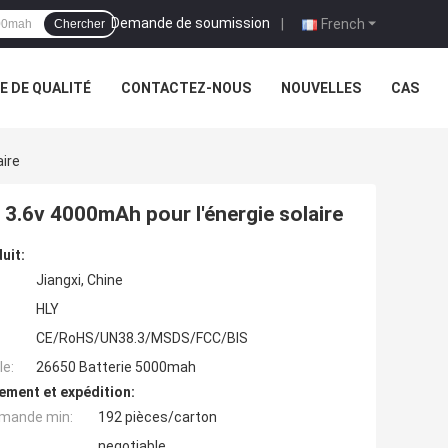
Demande de soumission
|
French
Chercher
 DE QUALITÉ
CONTACTEZ-NOUS
NOUVELLES
CAS
aire
 3.6v 4000mAh pour l'énergie solaire
uit:
Jiangxi, Chine
HLY
CE/RoHS/UN38.3/MSDS/FCC/BIS
e:
26650 Batterie 5000mah
ement et expédition:
mande min:
192 pièces/carton
negotiable