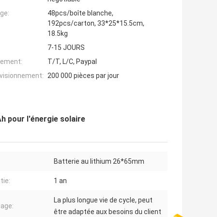
ge:
48pcs/boîte blanche,
192pcs/carton, 33*25*15.5cm,
18.5kg
7-15 JOURS
iement:
T/T, L/C, Paypal
ovisionnement:
200 000 pièces par jour
h pour l'énergie solaire
Batterie au lithium 26*65mm
tie:
1 an
La plus longue vie de cycle, peut
age:
être adaptée aux besoins du client