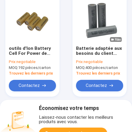
outils d'Ion Battery
Batterie adaptée aux
Cell For Power de
besoins du client
lithium de 5000mAh
2600mAh de l'ion
Prix:
negotiable
Prix:
negotiable
3.6V 26650
18650 de lithium de
MOQ:
192 pièces/carton
MOQ:
400 pièces/carton
puissance élevée
pour les appareils
Trouvez les derniers prix
Trouvez les derniers prix
ménagers
Contactez
Contactez
Économisez votre temps
Laissez-nous contacter les meilleurs
produits avec vous.