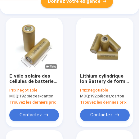
Donnez votre exigence
E-vélo solaire des
Lithium cylindrique
cellules de batterie
Ion Battery de forme
26650 5000 MAh Li
26650 3.6v 4000mAh
Prix:
negotiable
Prix:
negotiable
Ion For de cycle
pour l'énergie solaire
MOQ:
192 pièces/carton
MOQ:
192 pièces/carton
d'énergie profonde
de vert
Trouvez les derniers prix
Trouvez les derniers prix
Contactez
Contactez