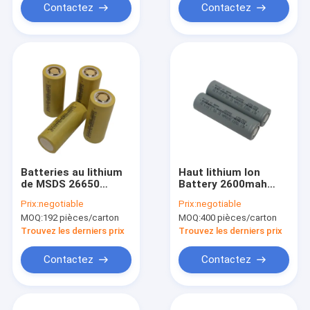
Contactez
Contactez
Batteries au lithium
Haut lithium Ion
de MSDS 26650
Battery 2600mah
5000mAh 3.6v pour
18650 de la capacité
Prix:
negotiable
Prix:
negotiable
les appareils
3.6v pour le stockage
MOQ:
192 pièces/carton
MOQ:
400 pièces/carton
ménagers
de l'énergie
Trouvez les derniers prix
Trouvez les derniers prix
Contactez
Contactez