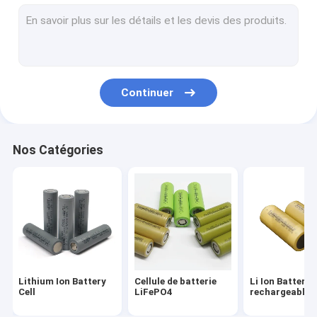
Cellules de batterie cylindrique
batterie d'ion de lithium 18650
batterie 2000mah 18650
Continuer
batterie 2200mah 18650
batterie 2500mah 18650
Nos Catégories
batterie 2600mah 18650
batterie 26650 4000mah
26650 batterie 5000mah
Batterie de LMFP
Lithium Ion Battery
Cellule de batterie
Li Ion Battery
Paquet de puissance de batterie
Cell
LiFePO4
rechargeable