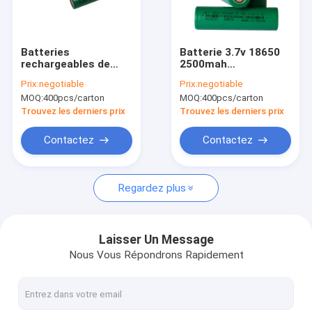
Visite d'usine
Contrôle de qualité
Batteries
Batterie 3.7v 18650
rechargeables de
2500mah
Contactez-nous
lithium de capacité
rechargeable du haut
Prix:
negotiable
Prix:
negotiable
élevée 18650
débit 3C pour la
MOQ:
400pcs/carton
MOQ:
400pcs/carton
2500mah pour les
lampe-torche
Nouvelles
appareils ménagers
lumineuse
Trouvez les derniers prix
Trouvez les derniers prix
Cas
Contactez
Contactez
Regardez plus
Lithium Ion Battery Cell
Cellule de batterie LiFePO4
Laisser Un Message
Nous Vous Répondrons Rapidement
Li Ion Battery rechargeable
Batterie solaire rechargeable