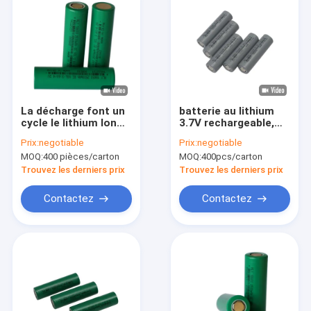
La décharge font un
batterie au lithium
cycle le lithium Ion
3.7V rechargeable,
Battery 3,6 V 18650
cellule de batterie
Prix:
negotiable
Prix:
negotiable
2500mAh pour des
2600mah 18650 pour
MOQ:
400 pièces/carton
MOQ:
400pcs/carton
véhicules électriques
EBike
Trouvez les derniers prix
Trouvez les derniers prix
Contactez
Contactez
Maison
Produits
Au sujet de nous