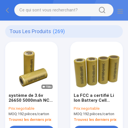
Tous Les Produits
(269)
système de 3.6v
La FCC a certifié Li
26650 5000mah NCM
Ion Battery Cell
Li Ion Battery For
26650 5000 MAh For
Prix:
negotiable
Prix:
negotiable
Solar Energy
Electric Scooters
MOQ:
192 pièces/carton
MOQ:
192 pièces/carton
Trouvez les derniers prix
Trouvez les derniers prix