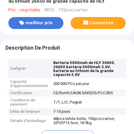
du lithium 26650 de grande capacité de HLY
Prix：negotiable
MOQ：192pcs/carton
meilleur prix
Contactez
Description De Produit
,
Batterie 5000mah de HLY 26650
,
26650 batterie 5000mah 3.6V
Surligner
batterie au lithium de la grande
capacité 3.6V
Capacité
200 000 PCs par jour
d'approvisionnement
Certification
CE/RoHS/UN38.3/MSDS/FCC/BIS
Conditions de
T/T, L/C, Paypal
paiement
Délai de livraison
7-15 jours
48pcs/white boîte, 192pcs/carton,
Détails d'emballage
33*25*15.5cm, 18.5kg