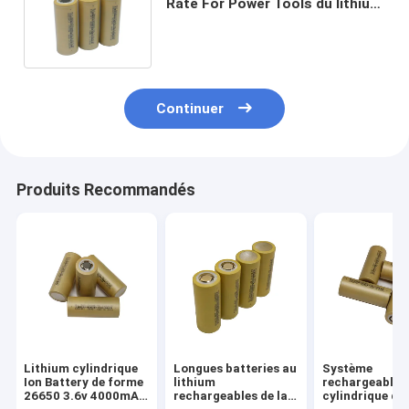
Rate For Power Tools du lithium
26650 de grande capacité de
HLY
Continuer
Produits Recommandés
Lithium cylindrique
Longues batteries au
Système
Ion Battery de forme
lithium
rechargeable
26650 3.6v 4000mAh
rechargeables de la
cylindrique de 