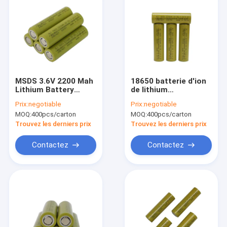
MSDS 3.6V 2200 Mah
18650 batterie d'ion
Lithium Battery
de lithium
18650 cellules
rechargeable de la
Prix:
negotiable
Prix:
negotiable
rechargeables pour
batterie au lithium
MOQ:
400pcs/carton
MOQ:
400pcs/carton
des vélos d'équilibre
2200mah 3.6V pour le
scooter
Trouvez les derniers prix
Trouvez les derniers prix
Contactez
Contactez
Maison
Produits
Au sujet de nous