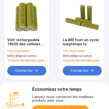
Volt rechargeable
La BRI font un cycle
18650 des cellules de
longtemps la
batterie 3,6 de
batterie Li Ion
Prix:
negotiable
Prix:
negotiable
voiture électrique de
Battery For Balance
MOQ:
400pcs/carton
MOQ:
400pcs/carton
lithium de
Bikes cylindrique de
l'alimentation
la vie 2200mah 18650
Trouvez les derniers prix
Trouvez les derniers prix
d'énergie 2200mah
Contactez
Contactez
Économisez votre temps
Laissez-nous contacter les meilleurs
produits avec vous.