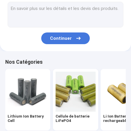
Cellules de batterie cylindrique
batterie d'ion de lithium 18650
batterie 2000mah 18650
Continuer
batterie 2200mah 18650
batterie 2500mah 18650
Nos Catégories
batterie 2600mah 18650
batterie 26650 4000mah
26650 batterie 5000mah
Batterie de LMFP
Lithium Ion Battery
Cellule de batterie
Li Ion Battery
Paquet de puissance de batterie
Cell
LiFePO4
rechargeable