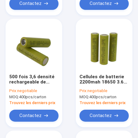
Contactez
Contactez
500 fois 3,6 densité
Cellules de batterie
rechargeable de
2200mah 18650 3.6V
haute énergie de
rechargeables de
Prix:
negotiable
Prix:
negotiable
batterie du lithium
protection élevée
MOQ:
400pcs/carton
MOQ:
400pcs/carton
2200mah 18650 de
pour EV
volt
Trouvez les derniers prix
Trouvez les derniers prix
Contactez
Contactez