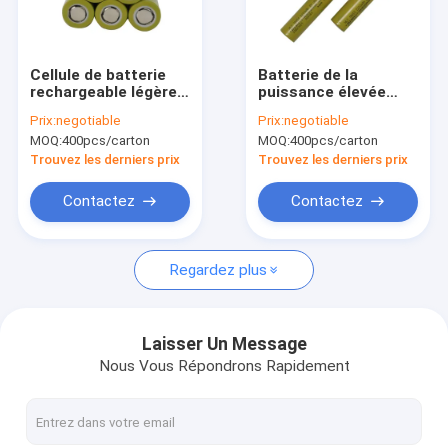
Visite d'usine
Contrôle de qualité
Cellule de batterie
Batterie de la
rechargeable légère
puissance élevée
Contactez-nous
de l'ion 2200mah
2200mah 18650
Prix:
negotiable
Prix:
negotiable
18650 de lithium
lithium Ion Battery de
MOQ:
400pcs/carton
MOQ:
400pcs/carton
UN38.3 HLY
3,6 volts 500 cycles
Nouvelles
Trouvez les derniers prix
Trouvez les derniers prix
Cas
Contactez
Contactez
Regardez plus
Lithium Ion Battery Cell
Cellule de batterie LiFePO4
Laisser Un Message
Nous Vous Répondrons Rapidement
Li Ion Battery rechargeable
Batterie solaire rechargeable