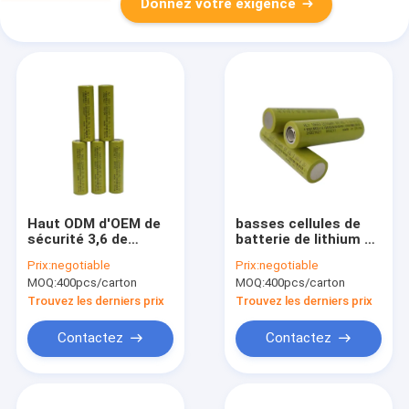
Donnez votre exigence
Haut ODM d'OEM de
basses cellules de
sécurité 3,6 de
batterie de lithium de
batterie
batteries
Prix:
negotiable
Prix:
negotiable
rechargeable de V Li
rechargeables de la
MOQ:
400pcs/carton
MOQ:
400pcs/carton
Ion 2200mah 18650
décharge spontanée
2200mah 18650
Trouvez les derniers prix
Trouvez les derniers prix
Contactez
Contactez