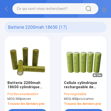
Batterie 2200mah 18650
(17)
Batterie 2200mah
Cellule cylindrique
18650 cylindrique
rechargeable de
rechargeable de HLY
batterie de l'ion 3.6V
Prix:
Reconsideration
Prix:
negotiable
pour les vélos
2200mah 18650 de
MOQ:
500pieces
MOQ:
400pcs/carton
électriques
lithium
Trouvez les derniers prix
Trouvez les derniers prix