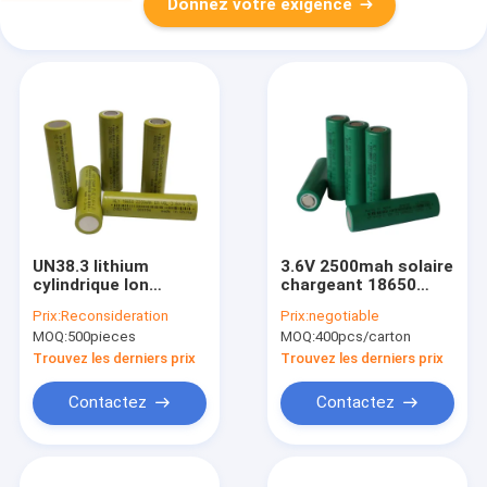
Donnez votre exigence
UN38.3 lithium
3.6V 2500mah solaire
cylindrique Ion
chargeant 18650
Battery 2200mah
batteries
Prix:
Reconsideration
Prix:
negotiable
18650 de la batterie
rechargeables
MOQ:
500pieces
MOQ:
400pcs/carton
3.6V de cellules du
élevées de la
haut débit 18650
capacité D.C.A. de
Trouvez les derniers prix
Trouvez les derniers prix
cellules
Contactez
Contactez