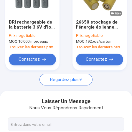
Visite d'usine
Contrôle de qualité
BRI rechargeable de
26650 stockage de
la batterie 3.6V d'Ion
l'énergie éolienne
Contactez-nous
Battery Cell 2600mah
d'Ion Battery Non
Prix:
negotiable
Prix:
negotiable
18650 de lithium de
Rechargeable For de
MOQ:
10 000 morceaux
MOQ:
192pcs/carton
HLY
lithium de 3.6v
Nouvelles
5000mAh
Trouvez les derniers prix
Trouvez les derniers prix
Cas
Contactez
Contactez
Regardez plus
Lithium Ion Battery Cell
Cellule de batterie LiFePO4
Laisser Un Message
Nous Vous Répondrons Rapidement
Li Ion Battery rechargeable
Batterie solaire rechargeable