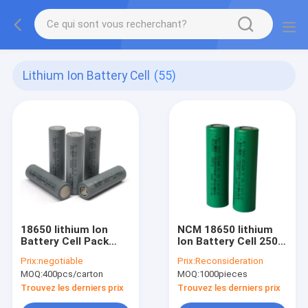
Lithium Ion Battery Cell
(55)
18650 lithium Ion
NCM 18650 lithium
Battery Cell Pack
Ion Battery Cell 2500
3.6V 2600mah
MAh High Capacity
Prix:
negotiable
Prix:
Reconsideration
rechargeable pour le
Rechargeable de 3,6
MOQ:
400pcs/carton
MOQ:
1000pieces
stockage de l'énergie
volts
Trouvez les derniers prix
Trouvez les derniers prix