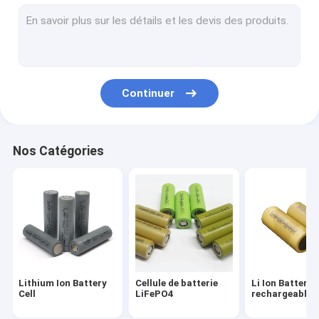
Cellules de batterie cylindrique
batterie d'ion de lithium 18650
batterie 2000mah 18650
Continuer
batterie 2200mah 18650
batterie 2500mah 18650
Nos Catégories
batterie 2600mah 18650
batterie 26650 4000mah
26650 batterie 5000mah
Batterie de LMFP
Lithium Ion Battery
Cellule de batterie
Li Ion Battery
Paquet de puissance de batterie
Cell
LiFePO4
rechargeable