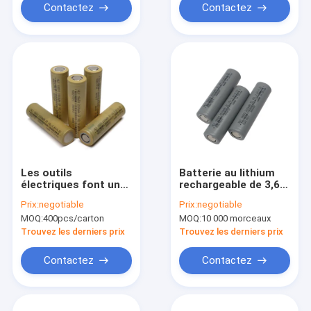
Contactez
Contactez
Les outils
Batterie au lithium
électriques font un
rechargeable de 3,6
cycle profondément
volts 2600mah d'INR
Prix:
negotiable
Prix:
negotiable
18650 la puissance
18650 pour la voiture
MOQ:
400pcs/carton
MOQ:
10 000 morceaux
élevée de Li Ion
électrique
Battery 2200mah
Trouvez les derniers prix
Trouvez les derniers prix
3.6V rechargeable
Contactez
Contactez