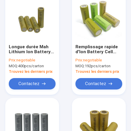
Longue durée Mah
Remplissage rapide
Lithium Ion Battery
d'Ion Battery Cell
Cell 2000 18650 3.6V
5000mAh de lithium
Prix:
negotiable
Prix:
negotiable
0.5C pour
du véhicule
MOQ:
400pcs/carton
MOQ:
192pcs/carton
l'électronique
électrique 3.6v 26650
domestique
Trouvez les derniers prix
Trouvez les derniers prix
Contactez
Contactez
Maison
Produits
Au sujet de nous