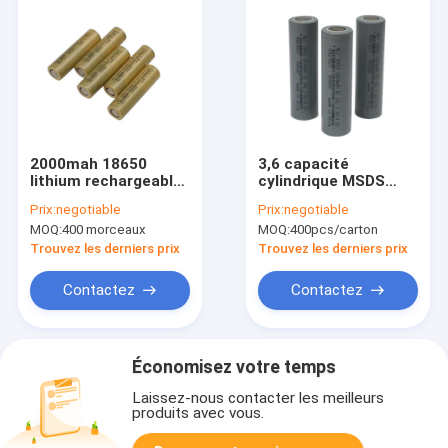
2000mah 18650
3,6 capacité
lithium rechargeable
cylindrique MSDS
Ion Battery Cell haut
d'Ion Battery Cell
Prix:
negotiable
Prix:
negotiable
débit de 500 fois
Rechargeable High de
MOQ:
400 morceaux
MOQ:
400pcs/carton
lithium de volt
2600mah
Trouvez les derniers prix
Trouvez les derniers prix
Contactez
Contactez
Économisez votre temps
Laissez-nous contacter les meilleurs
produits avec vous.