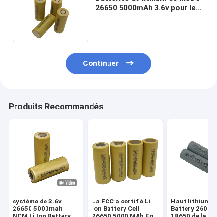
26650 5000mAh 3.6v pour les
appareils ménagers
Continuer
Produits Recommandés
système de 3.6v
La FCC a certifié Li
Haut lithium I
26650 5000mah
Ion Battery Cell
Battery 2600
NCM Li Ion Battery
26650 5000 MAh For
18650 de la ca