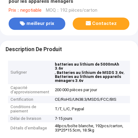
pour les appareils ménagers
Prix：negotiable
MOQ：192 pièces/carton
meilleur prix
Contactez
Description De Produit
batteries au lithium de 5000mAh
3.6v
Surligner
,
,
Batteries au lithium de MSDS 3.6v
Batteries au lithium des appareils
ménagers 3.6v
Capacité
200 000 pièces par jour
d'approvisionnement
Certification
CE/RoHS/UN38.3/MSDS/FCC/BIS
Conditions de
T/T, L/C, Paypal
paiement
Délai de livraison
7-15 jours
48pcs/boîte blanche, 192pcs/carton,
Détails d'emballage
33*25*15.5cm, 18.5kg