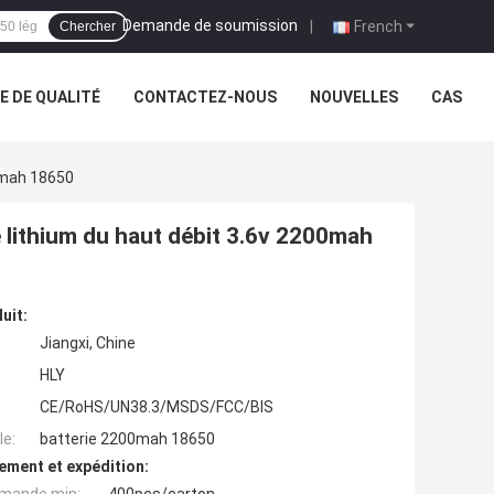
Demande de soumission
|
French
Chercher
 DE QUALITÉ
CONTACTEZ-NOUS
NOUVELLES
CAS
00mah 18650
 lithium du haut débit 3.6v 2200mah
uit:
Jiangxi, Chine
HLY
CE/RoHS/UN38.3/MSDS/FCC/BIS
e:
batterie 2200mah 18650
ement et expédition: