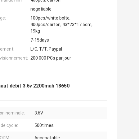
mande min:
400pcs/carton
negotiable
ge:
100pcs/white boîte,
400pcs/carton, 43*23*17.5cm,
19kg
7-15days
iement:
L/C, T/T, Paypal
ovisionnement:
200 000 PCs par jour
 haut débit 3.6v 2200mah 18650
on nominale:
3.6V
 de cycle:
500times
ODM ::
Accepatable