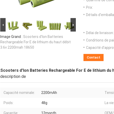
Quantité de com
Prix:
Détails d'emballa
Délai de livraison:
Image Grand :
Scooters d'Ion Batteries
Conditions de pa
Rechargeable For E de lithium du haut débit
3.6v 2200mah 18650
Capacité d'appr
Contact
Scooters d'Ion Batteries Rechargeable For E de lithium du
description de
Capacité nominale:
2200mAh
Tensi
Poids:
48g
La vie
Garantie:
12month
OEM/