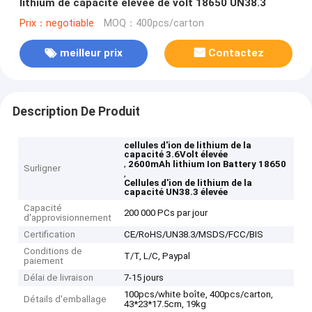
lithium de capacité élevée de volt 18650 UN38.3
Prix：negotiable
MOQ：400pcs/carton
meilleur prix
Contactez
Description De Produit
cellules d'ion de lithium de la
capacité 3.6Volt élevée
,
2600mAh lithium Ion Battery 18650
Surligner
,
Cellules d'ion de lithium de la
capacité UN38.3 élevée
Capacité
200 000 PCs par jour
d'approvisionnement
Certification
CE/RoHS/UN38.3/MSDS/FCC/BIS
Conditions de
T/T, L/C, Paypal
paiement
Délai de livraison
7-15 jours
100pcs/white boîte, 400pcs/carton,
Détails d'emballage
43*23*17.5cm, 19kg