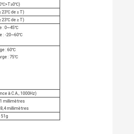
10℃>T≥0℃)
 23℃ de ≥ T)
 23℃ de ≥ T)
e : 0~45℃
e : -20~60℃
ge : 60℃
rge : 75℃
ce à C.A., 1000Hz)
5,1 millimètres
18,4 millimètres
 51g