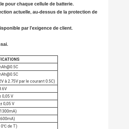
ale pour chaque cellule de batterie.
ection actuelle, au-dessus de la protection de
isponible par l'exigence de client.
sai.
FICATIONS
mAh@0.5C
mAh@0.5C
2V à 2.75V par le courant 0.5C)
3.6V
± 0,05 V
 ± 0,05 V
(1300mA)
2600mA)
10℃ de T)