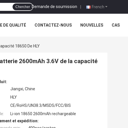
Demande de soumission
|
French
Chercher
 DE QUALITÉ
CONTACTEZ-NOUS
NOUVELLES
CAS
Capacité 18650 De HLY
batterie 2600mAh 3.6V de la capacité
uit:
Jiangxi, Chine
HLY
CE/RoHS/UN38.3/MSDS/FCC/BIS
e:
Li-ion 18650 2600mAh rechargeable
ement et expédition: