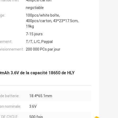
mande min:
400pcs/carton
negotiable
ge:
100pcs/white boîte,
400pcs/carton, 43*23*17.5cm,
19kg
7-15 jours
iement:
T/T, L/C, Paypal
ovisionnement:
200 000 PCs par jour
00mAh 3.6V de la capacité 18650 de HLY
 de batterie:
18.4*65.1mm
on nominale:
3.6V
E DE CYCLE:
500 fois