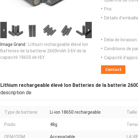
Quantité de com
Prix:
Détails d'emballa
Délai de livraison:
Image Grand :
Lithium rechargeable élevé Ion
Conditions de pa
Batteries de la batterie 2600mAh 3.6V de la
capacité 18650 de HLY
Capacité d'appr
Contact
Lithium rechargeable élevé Ion Batteries de la batterie 26
description de
Type de batterie:
Li-ion 18650 rechargeable
Taille
Poids:
48g
Tensi
OEM/ODM:
Accepatable
LA VI