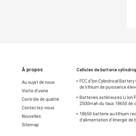
À propos
Cellules de batterie cylindri
FCC d'Ion Cylindrical Battery
Au sujet de nous
de lithium de puissance élev
Visite d'usine
stockage de New Energy
Batteries extérieures Li Ion 
Contrôle de qualité
2500mah du taux 18650 de 
Contactez-nous
stockage de l'énergie haute
18650 batterie au lithium r
Nouvelles
d'alimentation d'énergie de 
Sitemap
lithium de 3.6v 2200mah M