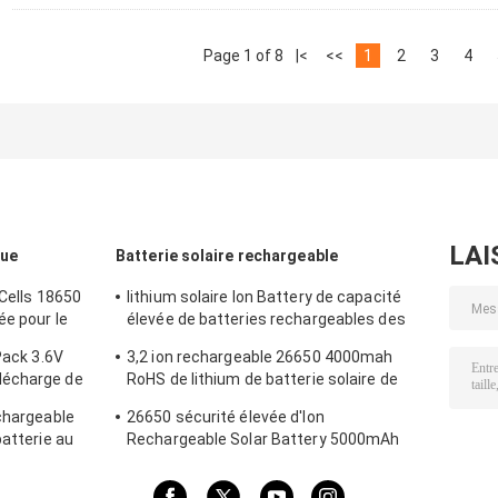
Page 1 of 8
|<
<<
1
2
3
4
LAI
que
Batterie solaire rechargeable
 Cells 18650
lithium solaire Ion Battery de capacité
ée pour le
élevée de batteries rechargeables des
lumières 5000mAh 26650
Pack 3.6V
3,2 ion rechargeable 26650 4000mah
décharge de
RoHS de lithium de batterie solaire de
s
lumières de V
echargeable
26650 sécurité élevée d'Ion
batterie au
Rechargeable Solar Battery 5000mAh
SDS
3.6v de lithium de NMC